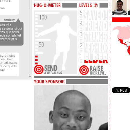
il est là
HUG-O-METER
LEVELS
mon
Audrey
suis très
 ce sera toi qui
sens que nous
nde complicité!
onverser plus
rey. Je suis
e en Droit
ternationales.
oi; ce que tu
este
YOUR SPONSOR!
Audrey
m'intrigue: en
actement? Mes
nt le chant et la
enquêtes
nt énormément:
 criminologue
déral. Et toi,
Audrey
ent passer du
, la politique,