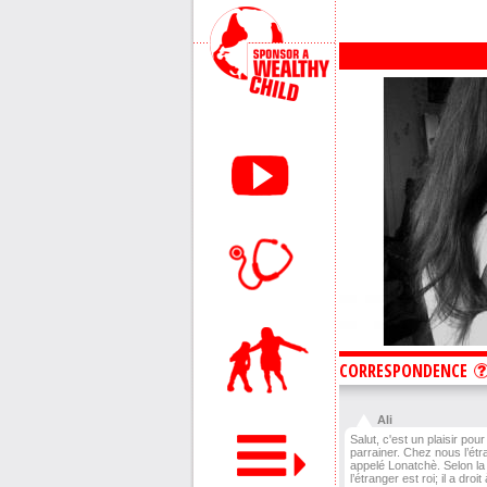
CORRESPONDENCE
Ali
Salut, c'est un plaisir pour
parrainer. Chez nous l’étr
appelé Lonatchè. Selon l
l’étranger est roi; il a droit