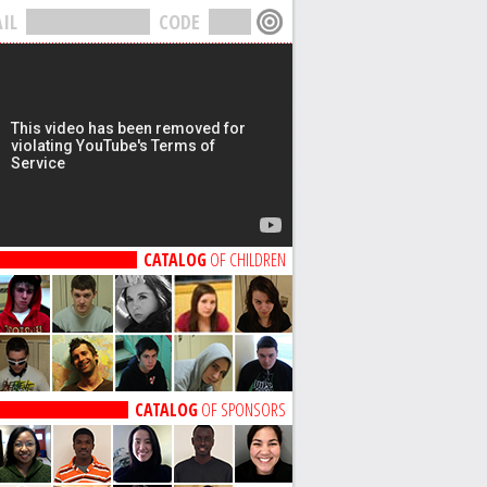
IL
CODE
CATALOG
OF CHILDREN
CATALOG
OF SPONSORS