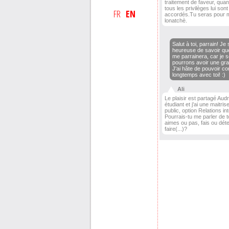
traitement de faveur, quant 
tous les privilèges lui sont
FR
EN
accordés.Tu seras pour 
lonatchè.
Salut à toi, parrain! Je 
heureuse de savoir que
me parrainera, car je 
pourrons avoir une gra
J'ai hâte de pouvoir c
longtemps avec toi! :)
Ali
Le plaisir est partagé Aud
étudiant et j'ai une maitris
public, option Relations in
Pourrais-tu me parler de t
aimes ou pas, fais ou dét
faire(...)?
Le sujet de ta maîtrise 
quoi cela consiste ex
principales passions so
danse. Le milieu des 
policières m'intéresse
plus tard, je veux être
pour le gouvernement fé
qu'aimes-tu faire? :)
Ah oui! J'aime égalem
temps avec mes ami(e)s