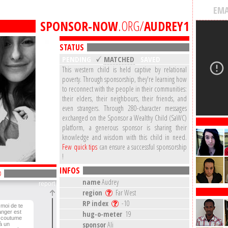
EMA
SPONSOR-NOW
.ORG/
AUDREY1
STATUS
PENDING
MATCHED
SAVED
This western child is held captive by relational
poverty. Through sponsorship, they're learning how
to reconnect with the people in their communities:
their elders, their neighbours, their friends, and
even strangers. Through 280-character messages
exchanged on the Sponsor a Wealthy Child (SaWC)
platform, a generous sponsor is sharing their
knowledge and wisdom with this child in need.
Few quick tips
can ensure a successful sponsorship
!
INFOS
name
Audrey
report
region
Far West
RP index
-10
 moi de te
anger est
hug-o-meter
19
a coutume
sponsor
Ali
 à un