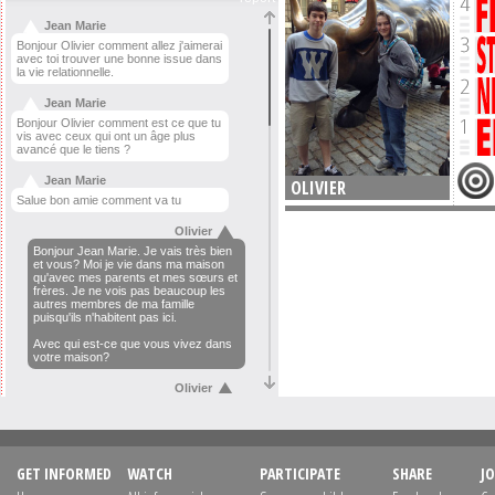
Jean Marie
Bonjour Olivier comment allez j'aimerai
avec toi trouver une bonne issue dans
la vie relationnelle.
Jean Marie
Bonjour Olivier comment est ce que tu
vis avec ceux qui ont un âge plus
avancé que le tiens ?
Jean Marie
OLIVIER
Salue bon amie comment va tu
Olivier
Bonjour Jean Marie. Je vais très bien
et vous? Moi je vie dans ma maison
qu'avec mes parents et mes sœurs et
frères. Je ne vois pas beaucoup les
autres membres de ma famille
puisqu'ils n'habitent pas ici.
Avec qui est-ce que vous vivez dans
votre maison?
Olivier
Et voyez vous souvent les autres
membres de votre famille?
Jean Marie
GET INFORMED
WATCH
PARTICIPATE
SHARE
JO
Tout , d'abord je te souhaite joyeux
Noël. Bon dans famille je avec tout le