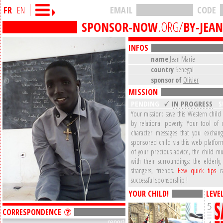
FR
EN
EMAIL
CODE
SPONSOR-NOW
.ORG/
BY-JEA
INFOS
name
Jean Marie
country
Senegal
sponsor of
Olivier
MISSION
PENDING
IN PROGRESS
S
Your mission: save this Western child
by relational poverty. Your tool of 
character messages that you exchan
sponsored child via this web platform
of your precious advice, the child mu
with their surroundings: the elderly,
strangers, friends.
Few quick tips
ca
successful sponsorship !
YOUR CHILD!
LEVE
CORRESPONDENCE
report