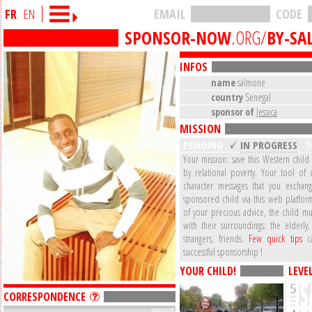
FR
EN
EMAIL
CODE
SPONSOR-NOW
.ORG/
BY-SA
INFOS
name
salmone
country
Senegal
sponsor of
Jessica
MISSION
PENDING
IN PROGRESS
S
Your mission: save this Western child
by relational poverty. Your tool of 
character messages that you exchan
sponsored child via this web platform
of your precious advice, the child mu
with their surroundings: the elderly,
strangers, friends.
Few quick tips
ca
successful sponsorship !
YOUR CHILD!
LEVE
CORRESPONDENCE
report