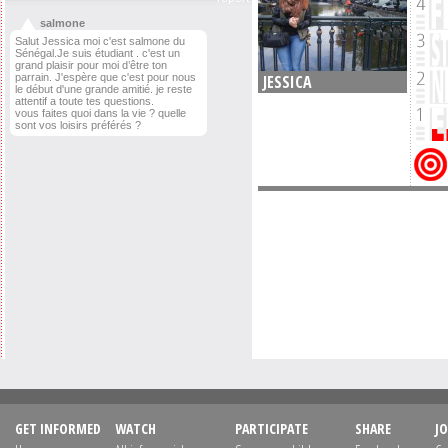
salmone
Salut Jessica moi c'est salmone du
Sénégal.Je suis étudiant . c'est un
grand plaisir pour moi d’être ton
JESSICA
parrain. J'espère que c'est pour nous
le début d'une grande amitié. je reste
attentif a toute tes questions.
vous faites quoi dans la vie ? quelle
sont vos loisirs préférés ?
GET INFORMED
WATCH
PARTICIPATE
SHARE
JO